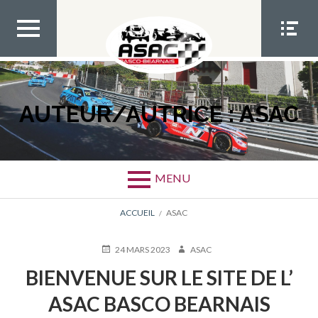
Aller
au
contenu
MEN
MEN
U TOP
U
SOCIA
L
AUTEUR/AUTRICE :
ASAC
MENU
FIL
ACCUEIL
ASAC
D'ARIANE
PUBLIÉ
AUTEUR
24 MARS 2023
ASAC
LE
BIENVENUE SUR LE SITE DE L’
ASAC BASCO BEARNAIS