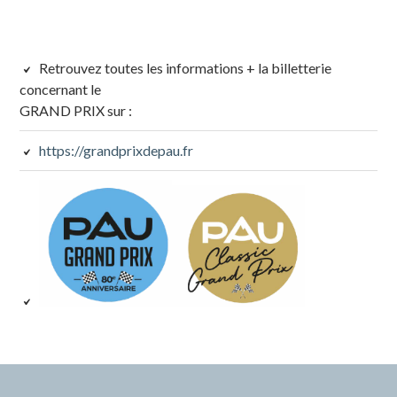
Colonne
Retrouvez toutes les informations + la billetterie
concernant le
latérale
GRAND PRIX sur :
subsidiaire
https://grandprixdepau.fr