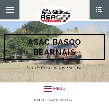
Aller
au
contenu
MEN
MEN
U TOP
U
SOCIA
L
ASAC BASCO
BEARNAIS
Site de l'Association Sportive
MENU
FIL
ACCUEIL
CALENDRIER ASA