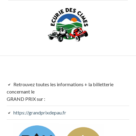
Colonne
Retrouvez toutes les informations + la billetterie
concernant le
latérale
GRAND PRIX sur :
subsidiaire
https://grandprixdepau.fr