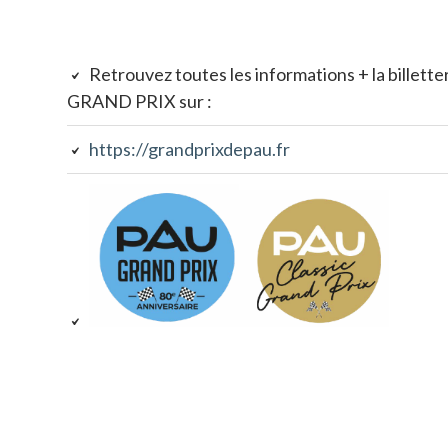
Colonne
Retrouvez toutes les informations + la billette
latérale
GRAND PRIX sur :
subsidiaire
https://grandprixdepau.fr