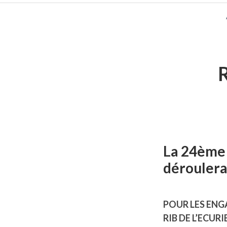
FIL
D'ARIANE
La 24ème 
déroulera
POUR LES ENG
RIB DE L’ECURI