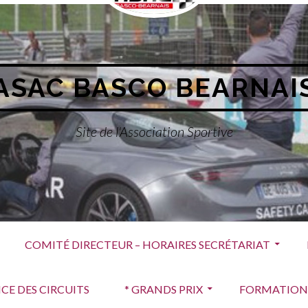
Menu
Social
ASAC BASCO BEARNAI
Site de l'Association Sportive
COMITÉ DIRECTEUR – HORAIRES SECRÉTARIAT
CE DES CIRCUITS
* GRANDS PRIX
FORMATION