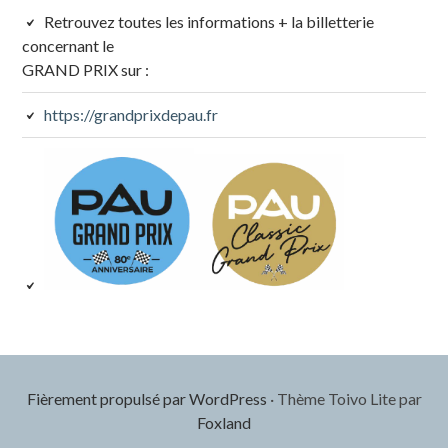
Colonne
Retrouvez toutes les informations + la billetterie
concernant le
latérale
GRAND PRIX sur :
subsidiaire
https://grandprixdepau.fr
Fièrement propulsé par WordPress
·
Thème Toivo Lite par
Foxland