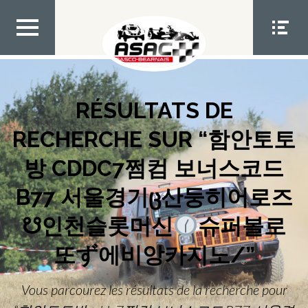
Aller
au
contenu
MEN
MEN
U TOP
U
SOCIA
L
RÉSULTATS DE
RECHERCHE SUR “함안토토
방 CDDC7쩜컴 보너스코드
B77 서울경기Ც산둥히어로즈
☋인천슬롯머신
슈퍼볼로
또ず에비앙카지노/”
Vous parcourez les résultats de la recherche pour