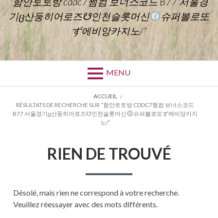
“함안토토방 cddc7쩜컴 보너스코드 B77 서울경
기ც산둥히어로즈☋인천슬롯머신
슈퍼볼로또
ず에비앙카지노/”
MENU
FIL
ACCUEIL
RÉSULTATS DE RECHERCHE SUR “함안토토방 CDDC7쩜컴 보너스코드
D'ARIANE
B77 서울경기Ც산둥히어로즈☋인천슬롯머신
슈퍼볼로또ず에비앙카지
노/”
RIEN DE TROUVÉ
Désolé, mais rien ne correspond à votre recherche.
Veuillez réessayer avec des mots différents.