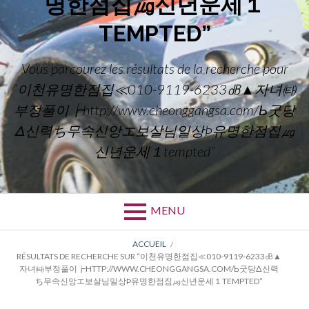
명한점집㎍신년운세１
TEMPTED”
Vous parcourez les résultats de la recherche pour
“이천유명한점집≪010-9119-6233㏈▲자녀㈙
부정풀이┢http://www.cheonggangsa.com/Ь굿당
Δ신력ち무속신앙エ보살님일상Þ유명한점집㎍
신년운세１tempted”
MENU
FIL
ACCUEIL
RÉSULTATS DE RECHERCHE SUR “이천유명한점집≪010-9119-6233㏈▲
D'ARIANE
자녀㈙부정풀이┢HTTP://WWW.CHEONGGANGSA.COM/Ь굿당Δ신력
ち무속신앙エ보살님일상Þ유명한점집㎍신년운세１TEMPTED”