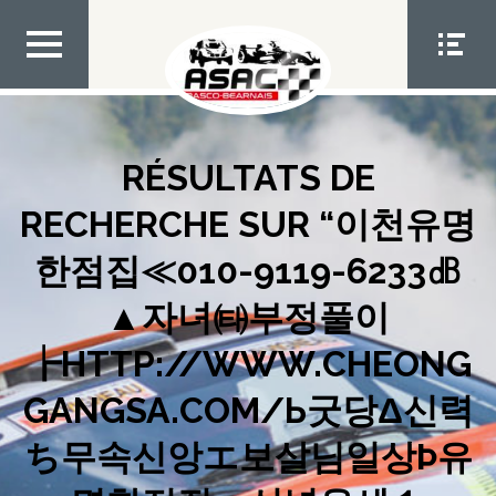
Aller
au
contenu
MEN
MEN
U TOP
U
SOCIA
L
RÉSULTATS DE
RECHERCHE SUR “이천유명
한점집≪010-9119-6233㏈
▲자녀㈙부정풀이
┢HTTP://WWW.CHEONG
GANGSA.COM/Ь굿당Δ신력
ち무속신앙エ보살님일상Þ유