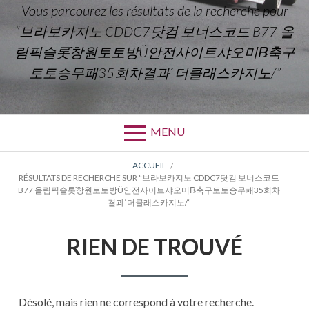
Vous parcourez les résultats de la recherche pour
“브라보카지노 CDDC7닷컴 보너스코드 B77 올
림픽슬롯҄창원토토방Ü안전사이트샤오미℞축구
토토승무패35회차결과΄더클래스카지노/”
MENU
FIL
ACCUEIL
RÉSULTATS DE RECHERCHE SUR “브라보카지노 CDDC7닷컴 보너스코드
D'ARIANE
B77 올림픽슬롯҄창원토토방Ü안전사이트샤오미℞축구토토승무패35회차
결과΄더클래스카지노/”
RIEN DE TROUVÉ
Désolé, mais rien ne correspond à votre recherche.