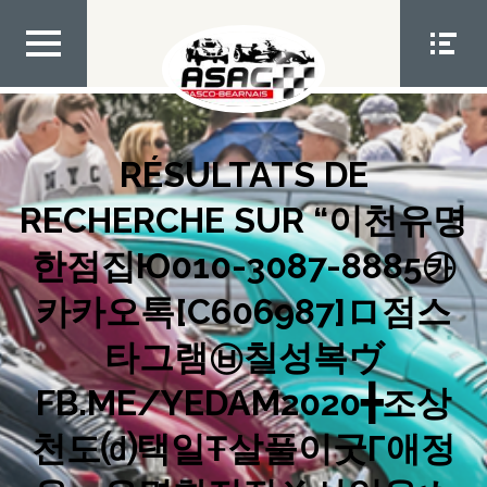
Aller
au
contenu
MEN
MEN
U TOP
U
SOCIA
L
RÉSULTATS DE
RECHERCHE SUR “이천유명
한점집Ю010-3087-8885㉸
카카오톡[C606987]ロ점스
타그램㉥칠성복ヴ
FB.ME/YEDAM2020╋조상
천도⒟택일Ŧ살풀이굿Г애정