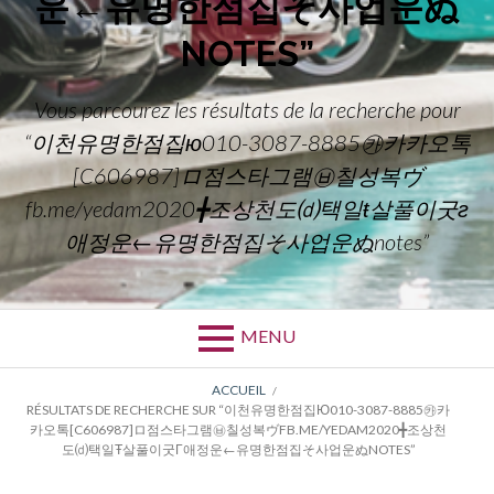
운←유명한점집そ사업운ぬ
NOTES”
Vous parcourez les résultats de la recherche pour
“이천유명한점집ю010-3087-8885㉸카카오톡
[C606987]ロ점스타그램㉥칠성복ヴ
fb.me/yedam2020╋조상천도⒟택일ŧ살풀이굿г
애정운←유명한점집そ사업운ぬnotes”
MENU
FIL
ACCUEIL
RÉSULTATS DE RECHERCHE SUR “이천유명한점집Ю010-3087-8885㉸카
D'ARIANE
카오톡[C606987]ロ점스타그램㉥칠성복ヴFB.ME/YEDAM2020╋조상천
도⒟택일Ŧ살풀이굿Г애정운←유명한점집そ사업운ぬNOTES”